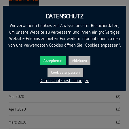
DATENSCHUTZ
Wir verwenden Cookies zur Analyse unserer Besucherdaten,
Archiv
um unsere Website zu verbessern und Ihnen ein großartiges
Website-Erlebnis zu bieten. Für weitere Informationen zu den
von uns verwendeten Cookies öffnen Sie "Cookies anpassen".
April 2024
(1)
April 2021
(1)
Akzeptieren
Ablehnen
September 2020
(1)
Cookies anpassen
Datenschutzbestimmungen
Juni 2020
(1)
Mai 2020
(2)
April 2020
(3)
März 2020
(2)