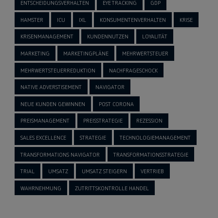
ENTSCHEIDUNGSVERHALTEN
EYE TRACKING
GDP
HAMSTER
ICU
IXL
KONSUMENTENVERHALTEN
KRISE
KRISENMANAGEMENT
KUNDENNUTZEN
LOYALITÄT
MARKETING
MARKETINGPLÄNE
MEHRWERTSTEUER
MEHRWERTSTEUERREDUKTION
NACHFRAGESCHOCK
NATIVE ADVERSTISEMENT
NAVIGATOR
NEUE KUNDEN GEWINNEN
POST CORONA
PREISMANAGEMENT
PREISSTRATEGIE
REZESSION
SALES EXCELLENCE
STRATEGIE
TECHNOLOGIEMANAGEMENT
TRANSFORMATIONS NAVIGATOR
TRANSFORMATIONSSTRATEGIE
TRIAL
UMSATZ
UMSATZ STEIGERN
VERTRIEB
WAHRNEHMUNG
ZUTRITTSKONTROLLE HANDEL