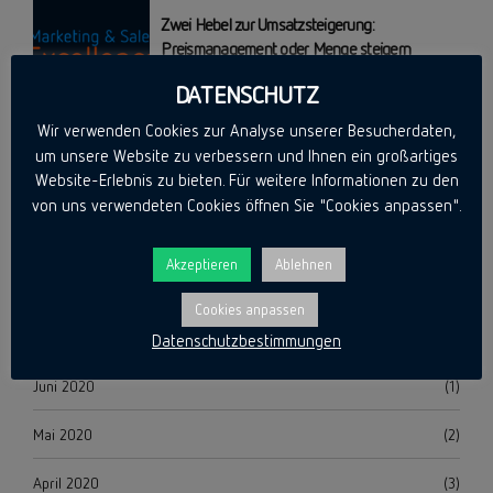
Zwei Hebel zur Umsatzsteigerung:
Preismanagement oder Menge steigern
DATENSCHUTZ
Wir verwenden Cookies zur Analyse unserer Besucherdaten,
um unsere Website zu verbessern und Ihnen ein großartiges
Archiv
Website-Erlebnis zu bieten. Für weitere Informationen zu den
von uns verwendeten Cookies öffnen Sie "Cookies anpassen".
April 2024
(1)
Akzeptieren
Ablehnen
April 2021
(1)
Cookies anpassen
September 2020
(1)
Datenschutzbestimmungen
Juni 2020
(1)
Mai 2020
(2)
April 2020
(3)