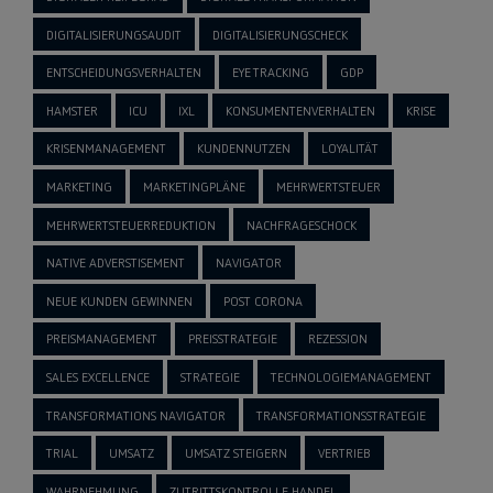
DIGITALISIERUNGSAUDIT
DIGITALISIERUNGSCHECK
ENTSCHEIDUNGSVERHALTEN
EYE TRACKING
GDP
HAMSTER
ICU
IXL
KONSUMENTENVERHALTEN
KRISE
KRISENMANAGEMENT
KUNDENNUTZEN
LOYALITÄT
MARKETING
MARKETINGPLÄNE
MEHRWERTSTEUER
MEHRWERTSTEUERREDUKTION
NACHFRAGESCHOCK
NATIVE ADVERSTISEMENT
NAVIGATOR
NEUE KUNDEN GEWINNEN
POST CORONA
PREISMANAGEMENT
PREISSTRATEGIE
REZESSION
SALES EXCELLENCE
STRATEGIE
TECHNOLOGIEMANAGEMENT
TRANSFORMATIONS NAVIGATOR
TRANSFORMATIONSSTRATEGIE
TRIAL
UMSATZ
UMSATZ STEIGERN
VERTRIEB
WAHRNEHMUNG
ZUTRITTSKONTROLLE HANDEL